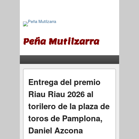
Peña Mutilzarra
Menú principal
Saltar al contenido principal
Saltar al contenido secundario
Entrega del premio
Riau Riau 2026 al
torilero de la plaza de
toros de Pamplona,
Daniel Azcona