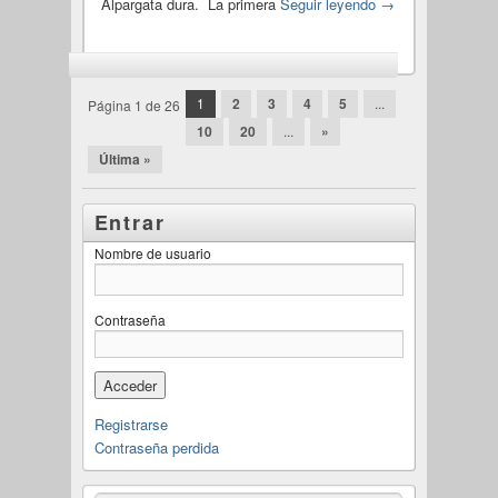
Alpargata dura. La primera
Seguir leyendo
→
Navegación por las entradas
1
2
3
4
5
...
Página 1 de 26
10
20
...
»
Última »
Entrar
Nombre de usuario
Contraseña
Registrarse
Contraseña perdida