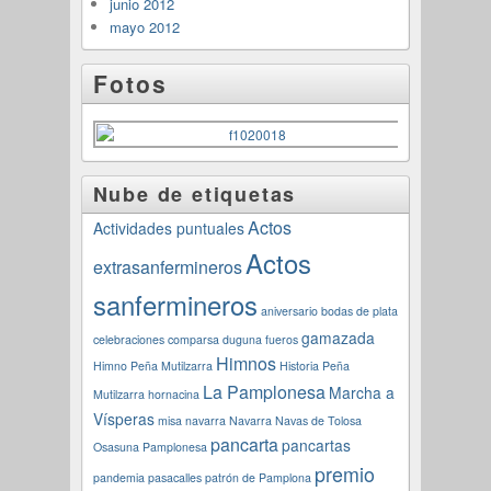
junio 2012
mayo 2012
Fotos
Nube de etiquetas
Actos
Actividades puntuales
Actos
extrasanfermineros
sanfermineros
aniversario
bodas de plata
gamazada
celebraciones
comparsa
duguna
fueros
Himnos
Himno Peña Mutilzarra
Historia Peña
La Pamplonesa
Marcha a
Mutilzarra
hornacina
Vísperas
misa navarra
Navarra
Navas de Tolosa
pancarta
pancartas
Osasuna
Pamplonesa
premio
pandemia
pasacalles
patrón de Pamplona