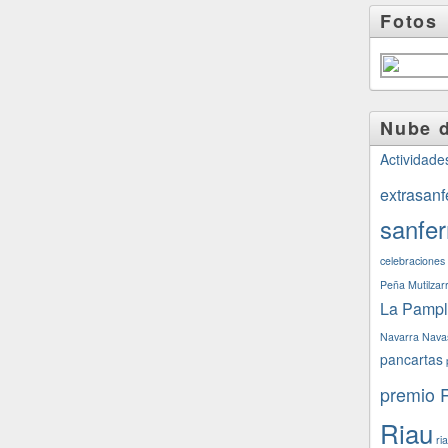
Fotos
Nube d
Actividade
extrasanf
sanfe
celebraciones
Peña Mutilzar
La Pamp
Navarra
Nava
pancartas
premio 
Riau
ri