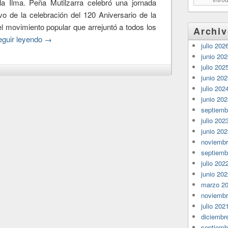
a Ilma. Peña Mutilzarra celebró una jornada
tivo de la celebración del 120 Aniversario de la
 movimiento popular que arrejuntó a todos los
Archi
eguir leyendo
→
julio 202
junio 20
julio 202
junio 20
julio 202
junio 20
septiemb
julio 202
junio 20
noviembr
septiemb
julio 202
junio 20
marzo 2
noviembr
julio 202
diciembr
septiemb