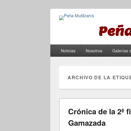
Peña
Menú principal
Saltar al contenido principal
Saltar al contenido secundario
Noticias
Nosotros
Galerías 
ARCHIVO DE LA ETIQU
Crónica de la 2ª f
Gamazada