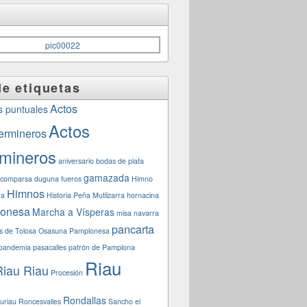
e etiquetas
Actos
s puntuales
Actos
ermineros
rmineros
aniversario
bodas de plata
gamazada
comparsa
duguna
fueros
Himno
Himnos
ra
Historia Peña Mutilzarra
hornacina
lonesa
Marcha a Vísperas
misa navarra
pancarta
s de Tolosa
Osasuna
Pamplonesa
pandemia
pasacalles
patrón de Pamplona
Riau
Riau Riau
Procesión
Rondallas
auriau
Roncesvalles
Sancho el