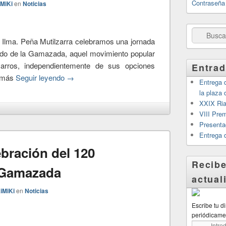
Contraseña
iMiKi
en
Noticias
Buscar
 Ilma. Peña Mutilzarra celebramos una jornada
uerdo de la Gamazada, aquel movimiento popular
varros, independientemente de sus opciones
Entrad
e más
Seguir leyendo
→
Entrega d
la plaza
XXIX Riau
VIII Pre
Presenta
Entrega 
ebración del 120
Recibe
a Gamazada
actual
iMiKi
en
Noticias
Escribe tu d
periódicame