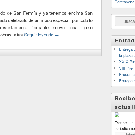
Contraseña
ndo de San Fermín y ya tenemos encima San
Buscar
do celebrarlo de un modo especial, por todo lo
esuntamente flamante nuevo local, pero
obras, alias
Seguir leyendo
→
Entrad
Entrega d
la plaza
XXIX Riau
VIII Pre
Presenta
Entrega 
Recibe
actual
Escribe tu d
periódicame