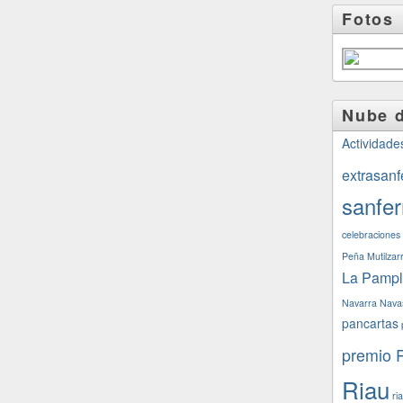
Fotos
Nube d
Actividade
extrasanf
sanfe
celebraciones
Peña Mutilzar
La Pamp
Navarra
Nava
pancartas
premio 
Riau
ri