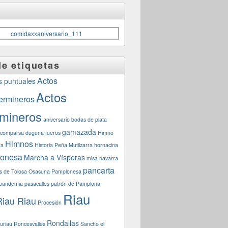
e etiquetas
Actos
s puntuales
Actos
ermineros
rmineros
aniversario
bodas de plata
gamazada
comparsa
duguna
fueros
Himno
Himnos
ra
Historia Peña Mutilzarra
hornacina
lonesa
Marcha a Vísperas
misa navarra
pancarta
s de Tolosa
Osasuna
Pamplonesa
pandemia
pasacalles
patrón de Pamplona
Riau
Riau Riau
Procesión
Rondallas
auriau
Roncesvalles
Sancho el