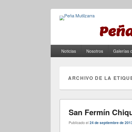
Peña
Menú principal
Saltar al contenido principal
Saltar al contenido secundario
Noticias
Nosotros
Galerías 
ARCHIVO DE LA ETIQU
San Fermín Chiqu
Publicado el
24 de septiembre de 201