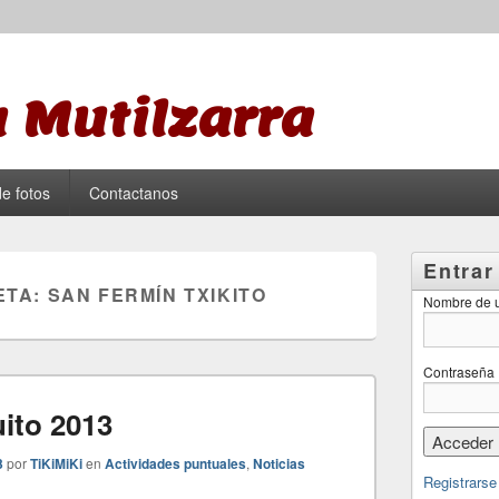
 Mutilzarra
de fotos
Contactanos
Entrar
ETA:
SAN FERMÍN TXIKITO
Nombre de u
Contraseña
ito 2013
3
por
TiKiMiKi
en
Actividades puntuales
,
Noticias
Registrarse