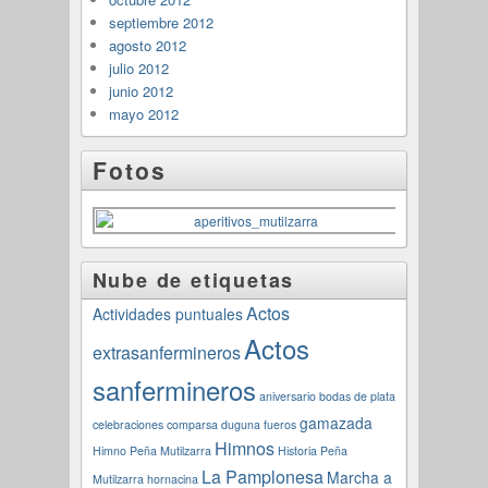
septiembre 2012
agosto 2012
julio 2012
junio 2012
mayo 2012
Fotos
Nube de etiquetas
Actos
Actividades puntuales
Actos
extrasanfermineros
sanfermineros
aniversario
bodas de plata
gamazada
celebraciones
comparsa
duguna
fueros
Himnos
Himno Peña Mutilzarra
Historia Peña
La Pamplonesa
Marcha a
Mutilzarra
hornacina