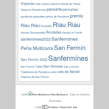
Vísperas
misa navarra
Navarra
Navas de Tolosa
pancarta
pancartas
Osasuna
Pamplonesa
premio
pandemia
pasacalles
patrón de Pamplona
Riau Riau
Riau Riau
Procesión
Rondallas
riauriau
Roncesvalles
Sancho el Fuerte
Sanfermines
sanfermines2022
San Fermín
Peña Mutilzarra
Sanfermínes
San Fermín 2022
San Honesto
San Fermín Txikito
San Lorenzo
vals de Astráin
Tradiciones de Pamplona
unión
Vísperas de San Fermín
©2026
Peña Mutilzarra
. Todos los Derechos
Reservados.
© 2026
Erimática | Desarrollo web