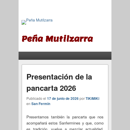
Peña Mutilzarra
Menú principal
Saltar al contenido principal
Saltar al contenido secundario
Presentación de la
pancarta 2026
Publicado el
17 de junio de 2026
por
TiKiMiKi
en
San Fermín
Presentamos también la pancarta que nos
acompañará estos Sanfermines y que, como
es tradición, vuelve a mezclar actualidad,