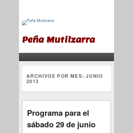
Peña Mutilzarra
Menú principal
Saltar al contenido principal
Saltar al contenido secundario
ARCHIVOS POR MES:
JUNIO
2013
Programa para el
sábado 29 de junio