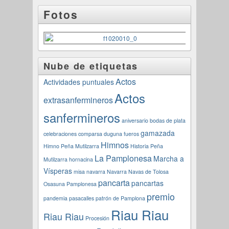
Fotos
Nube de etiquetas
Actos
Actividades puntuales
Actos
extrasanfermineros
sanfermineros
aniversario
bodas de plata
gamazada
celebraciones
comparsa
duguna
fueros
Himnos
Himno Peña Mutilzarra
Historia Peña
La Pamplonesa
Marcha a
Mutilzarra
hornacina
Vísperas
misa navarra
Navarra
Navas de Tolosa
pancarta
pancartas
Osasuna
Pamplonesa
premio
pandemia
pasacalles
patrón de Pamplona
Riau Riau
Riau Riau
Procesión