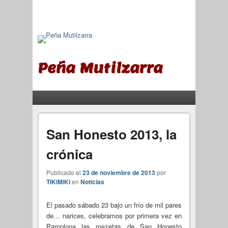
Peña Mutilzarra
Menú principal
Saltar al contenido principal
Saltar al contenido secundario
San Honesto 2013, la
crónica
Publicado el
23 de noviembre de 2013
por
TiKiMiKi
en
Noticias
El pasado sábado 23 bajo un frío de mil pares
de… narices, celebramos por primera vez en
Pamplona las mezetas de San Honesto