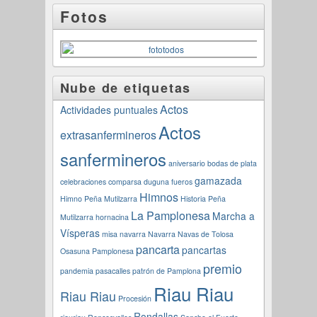
Fotos
Nube de etiquetas
Actos
Actividades puntuales
Actos
extrasanfermineros
sanfermineros
aniversario
bodas de plata
gamazada
celebraciones
comparsa
duguna
fueros
Himnos
Himno Peña Mutilzarra
Historia Peña
La Pamplonesa
Marcha a
Mutilzarra
hornacina
Vísperas
misa navarra
Navarra
Navas de Tolosa
pancarta
pancartas
Osasuna
Pamplonesa
premio
pandemia
pasacalles
patrón de Pamplona
Riau Riau
Riau Riau
Procesión
Rondallas