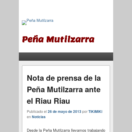
Peña Mutilzarra
Menú principal
Saltar al contenido principal
Saltar al contenido secundario
Nota de prensa de la
Peña Mutilzarra ante
el Riau Riau
Publicado el
26 de mayo de 2013
por
TiKiMiKi
en
Noticias
Desde la Peña Mutilzarra llevamos trabajando