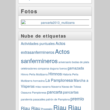
Fotos
Nube de etiquetas
Actos
Actividades puntuales
Actos
extrasanfermineros
sanfermineros
aniversario
bodas de plata
gamazada
celebraciones
comparsa
duguna
fueros
Himnos
Himno Peña Mutilzarra
Historia Peña
La Pamplonesa
Marcha a
Mutilzarra
hornacina
Vísperas
misa navarra
Navarra
Navas de Tolosa
pancarta
pancartas
Osasuna
Pamplonesa
premio
pandemia
pasacalles
patrón de Pamplona
Riau Riau
Riau Riau
Procesión