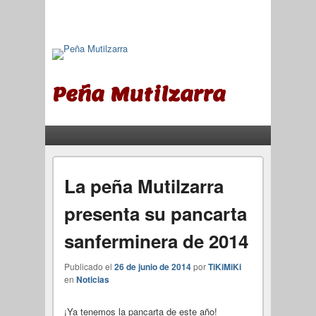
Peña Mutilzarra
Menú principal
Saltar al contenido principal
Saltar al contenido secundario
La peña Mutilzarra
presenta su pancarta
sanferminera de 2014
Publicado el
26 de junio de 2014
por
TiKiMiKi
en
Noticias
¡Ya tenemos la pancarta de este año!