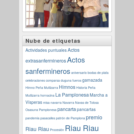
Nube de etiquetas
Actos
Actividades puntuales
Actos
extrasanfermineros
sanfermineros
aniversario
bodas de plata
gamazada
celebraciones
comparsa
duguna
fueros
Himnos
Himno Peña Mutilzarra
Historia Peña
La Pamplonesa
Marcha a
Mutilzarra
hornacina
Vísperas
misa navarra
Navarra
Navas de Tolosa
pancarta
pancartas
Osasuna
Pamplonesa
premio
pandemia
pasacalles
patrón de Pamplona
Riau Riau
Riau Riau
Procesión