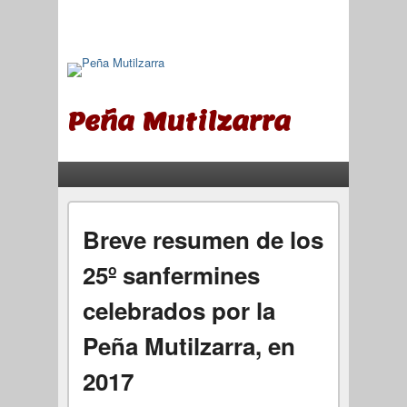
Peña Mutilzarra
Menú principal
Saltar al contenido principal
Saltar al contenido secundario
Breve resumen de los
25º sanfermines
celebrados por la
Peña Mutilzarra, en
2017