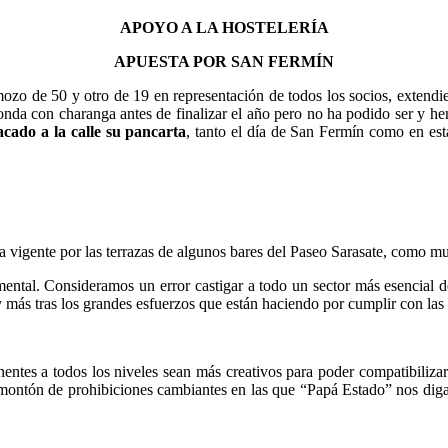
APOYO A LA HOSTELERÍA
APUESTA POR SAN FERMÍN
mozo de 50 y otro de 19 en representación de todos los socios, extend
ronda con charanga antes de finalizar el año pero no ha podido ser y h
acado a la calle su pancarta
, tanto el día de San Fermín como en es
 vigente por las terrazas de algunos bares del Paseo Sarasate, como mu
amental. Consideramos un error castigar a todo un sector más esencial d
 más tras los grandes esfuerzos que están haciendo por cumplir con las
nentes a todos los niveles sean más creativos para poder compatibiliza
montón de prohibiciones cambiantes en las que “Papá Estado” nos diga t