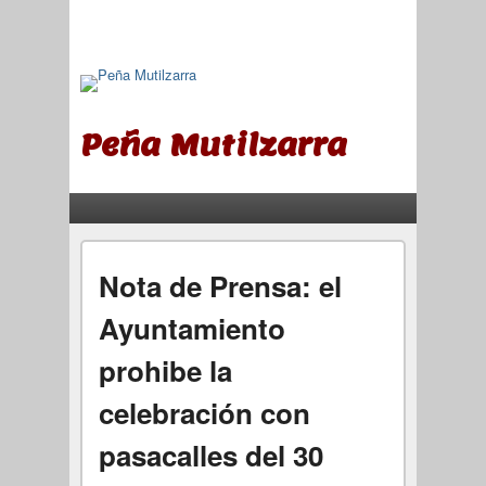
Peña Mutilzarra
Menú principal
Saltar al contenido principal
Saltar al contenido secundario
Nota de Prensa: el
Ayuntamiento
prohibe la
celebración con
pasacalles del 30