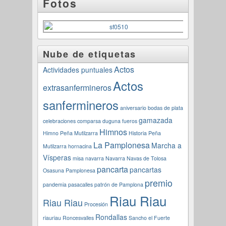
Fotos
Nube de etiquetas
Actos
Actividades puntuales
Actos
extrasanfermineros
sanfermineros
aniversario
bodas de plata
gamazada
celebraciones
comparsa
duguna
fueros
Himnos
Himno Peña Mutilzarra
Historia Peña
La Pamplonesa
Marcha a
Mutilzarra
hornacina
Vísperas
misa navarra
Navarra
Navas de Tolosa
pancarta
pancartas
Osasuna
Pamplonesa
premio
pandemia
pasacalles
patrón de Pamplona
Riau Riau
Riau Riau
Procesión
Rondallas
riauriau
Roncesvalles
Sancho el Fuerte