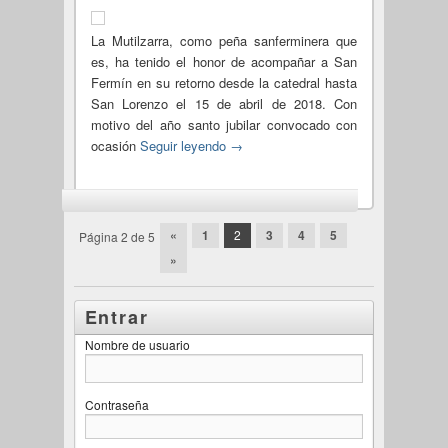
La Mutilzarra, como peña sanferminera que
es, ha tenido el honor de acompañar a San
Fermín en su retorno desde la catedral hasta
San Lorenzo el 15 de abril de 2018. Con
motivo del año santo jubilar convocado con
ocasión
Seguir leyendo
→
Navegación por las entradas
«
1
2
3
4
5
Página 2 de 5
»
Entrar
Nombre de usuario
Contraseña