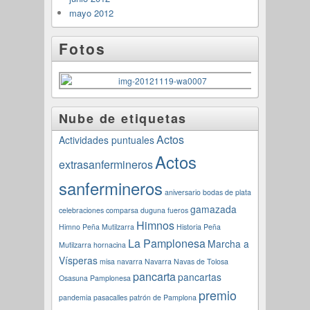
mayo 2012
Fotos
Nube de etiquetas
Actos
Actividades puntuales
Actos
extrasanfermineros
sanfermineros
aniversario
bodas de plata
gamazada
celebraciones
comparsa
duguna
fueros
Himnos
Himno Peña Mutilzarra
Historia Peña
La Pamplonesa
Marcha a
Mutilzarra
hornacina
Vísperas
misa navarra
Navarra
Navas de Tolosa
pancarta
pancartas
Osasuna
Pamplonesa
premio
pandemia
pasacalles
patrón de Pamplona