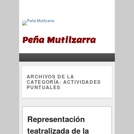
Peña Mutilzarra
Menú principal
Saltar al contenido principal
Saltar al contenido secundario
ARCHIVOS DE LA
CATEGORÍA:
ACTIVIDADES
PUNTUALES
Representación
teatralizada de la